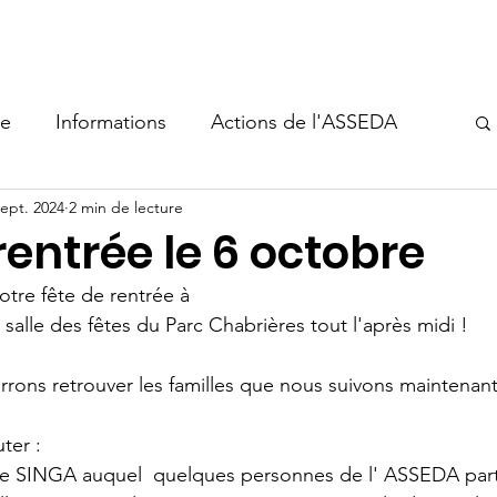
s-nous
Aide à l'hébergement
Événements
Nous sout
ie
Informations
Actions de l'ASSEDA
sept. 2024
2 min de lecture
rentrée le 6 octobre
notre fête de rentrée à 
a salle des fêtes du Parc Chabrières tout l'après midi !
rons retrouver les familles que nous suivons maintenant 
ter :
 de SINGA auquel  quelques personnes de l' ASSEDA part