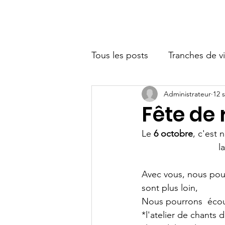
Accueil
Accueil
Qui somme
Tous les posts
Tranches de v
Administrateur
12 
Partenaires
Fête de 
Le 
6 octobre
, c'est 
l
Avec vous, nous pour
sont plus loin, 
Nous pourrons  écou
*l'atelier de chants