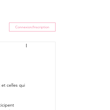
enir
Actualités
Plus
Connexion/Inscription
et celles qui 
icipent