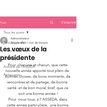
Accueil
S'inscrire
Post
Tous les posts
Administrateur
Tous les posts
26 janv. 2022
1 min de lecture
Les vœux de la
Tranches de vie
présidente
Informations
Pour  chacune et chacun, que cette 
Actions de l'ASSEDA
nouvelle année apporte tout plein de  
Partenaires
bonnes choses, de bons moments, de 
rencontres et de partage, de bonne  
santé  et de bon moral, bref, que ce 
soit une bonne année !
Pour  nous tous, à l’ ASSEDA, dans 
cette année particulière,  une bonne 