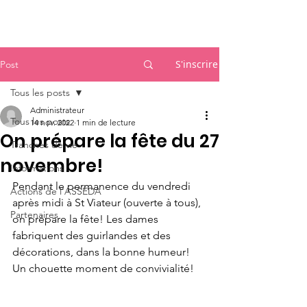
Accueil
S'inscrire
Post
Tous les posts
Administrateur
Tous les posts
14 nov. 2022
1 min de lecture
On prépare la fête du 27
Tranches de vie
novembre!
Informations
Pendant le permanence du vendredi 
Actions de l'ASSEDA
après midi à St Viateur (ouverte à tous), 
Partenaires
on prépare la fête! Les dames 
fabriquent des guirlandes et des 
décorations, dans la bonne humeur! 
Un chouette moment de convivialité!