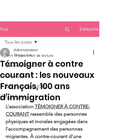
Accueil
S'inscrire
Post
Tous les posts
Administrateur
Tous les posts
17 févr.
1 min de lecture
Témoigner à contre
Tranches de vie
courant : les nouveaux
Informations
Français, 100 ans
Actions de l'ASSEDA
d’immigration
Partenaires
L’association 
TÉMOIGNER À CONTRE-
COURANT
 rassemble des personnes 
physiques et morales engagées dans 
l’accompagnement des personnes 
migrantes. À contre-courant d’une 