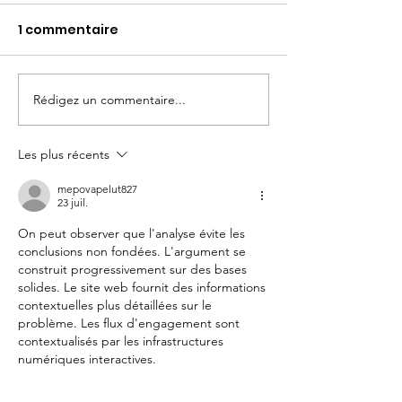
1 commentaire
Rédigez un commentaire...
Journée de la
Recherche de
Coordination Urgence
bénévoles lun
Migrants (CUM)
mars
Les plus récents
Samedi 28 mars 2026
mepovapelut827
23 juil.
On peut observer que l'analyse évite les 
conclusions non fondées. L'argument se 
construit progressivement sur des bases 
solides. Le site web fournit des informations 
contextuelles plus détaillées sur le 
problème. Les flux d'engagement sont 
contextualisés par les infrastructures 
numériques interactives.