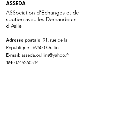
ASSEDA
ASSociation d'Echanges et de
soutien avec les Demandeurs
d'Asile
Adresse postale
: 91, rue de la
République - 69600 Oullins
E-mail
:
asseda.oullins@yahoo.fr
Tél
:
0746260534
Contenu du site
Accueil
Qui sommes-nous
Actualités
Évènements
Nous soutenir