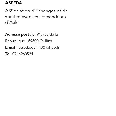
ASSEDA
ASSociation d'Echanges et de
soutien avec les Demandeurs
d'Asile
Adresse postale
: 91, rue de la
République - 69600 Oullins
E-mail
:
asseda.oullins@yahoo.fr
Tél
:
0746260534
Contenu du site
Accueil
Qui sommes-nous
Actualités
Évènements
Nous soutenir