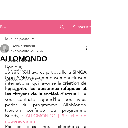
Accueil
S'inscrire
Post
Tous les posts
Administrateur
Tous les posts
27 mai 2021
2 min de lecture
ALLOMONDO
Tranches de vie
Bonjour,
Informations
Je suis Rokhaya et je travaille à 
SINGA 
Lyon
. SINGA est un mouvement citoyen 
Actions de l'ASSEDA
international qui favorise la 
création de 
liens entre les personnes réfugiées et 
Partenaires
les citoyens de la société d’accueil
. Je 
vous contacte aujourd’hui pour vous 
parler du programme AlloMondo 
(version confinée du programme 
Buddy) : 
ALLOMONDO | Se faire de 
nouveaux amis
Par ce biais, nous cherchons à 