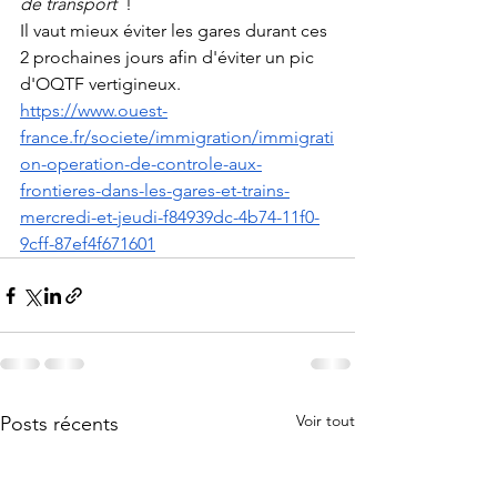
de transport
  !
Il vaut mieux éviter les gares durant ces 
2 prochaines jours afin d'éviter un pic 
d'OQTF vertigineux.
https://www.ouest-
france.fr/societe/immigration/immigrati
on-operation-de-controle-aux-
frontieres-dans-les-gares-et-trains-
mercredi-et-jeudi-f84939dc-4b74-11f0-
9cff-87ef4f671601
Voir tout
Posts récents