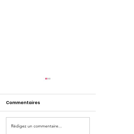
Commentaires
Les fêtes à ve
Rédigez un commentaire...
Recette du fameux