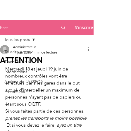
Accueil
S'inscrire
Post
Tous les posts
Administrateur
Tous les posts
17 juin 2025
1 min de lecture
ATTENTION
Tranches de vie
Mercredi 18 et jeudi 19 juin de 
Informations
nombreux contrôles vont être 
Actions de l'ASSEDA
effectués dans les gares dans le but 
avoué d'interpeller un maximum de 
Partenaires
personnes n'ayant pas de papiers ou 
étant sous OQTF.
Si vous faites partie de ces personnes, 
prenez les transports le moins possible
 Et si vous devez le faire, 
ayez un titre 