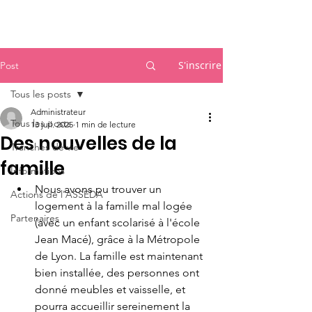
Accueil
S'inscrire
Post
Tous les posts
Administrateur
Tous les posts
13 juil. 2025
1 min de lecture
Des nouvelles de la
Tranches de vie
famille
Informations
Nous avons pu trouver un 
Actions de l'ASSEDA
logement à la famille mal logée 
Partenaires
(avec un enfant scolarisé à l'école 
Jean Macé), grâce à la Métropole 
de Lyon. La famille est maintenant 
bien installée, des personnes ont 
donné meubles et vaisselle, et 
pourra accueillir sereinement la 