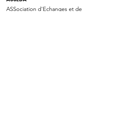
ASSociation d'Echanges et de
soutien avec les Demandeurs
d'Asile
Adresse postale
: 91, rue de la
République - 69600 Oullins
E-mail
:
asseda.oullins@yahoo.fr
Tél
:
0746260534
Contenu du site
Accueil
Qui sommes-nous
Actualités
Évènements
Nous soutenir
Aide à l'hébergement