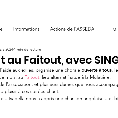
s-nous
Aide à l'hébergement
Événements
Nous sout
ie
Informations
Actions de l'ASSEDA
ars 2024
1 min de lecture
t au Faitout, avec SIN
'aide aux exilés, organise une chorale 
ouverte à tous
, l
ue mois, au 
Faitout
, lieu alternatif situé à la Mulatière. 
de l'association, et plusieurs dames que nous accompa
d plaisir à ces soirées chant. 
e... Isabella nous a appris une chanson angolaise... et b