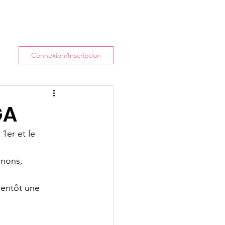
enir
Actualités
Plus
Connexion/Inscription
GA
e 1er et le 
gnons, 
ientôt une 