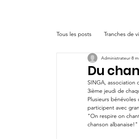
Accueil
Accueil
Qui somme
Tous les posts
Tranches de v
Administrateur
8 m
Partenaires
Du chan
SINGA, association d
3ième jeudi de chaq
Plusieurs bénévoles 
participent avec gran
"On respire on chant
chanson albanaise!"