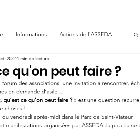
s-nous
Aide à l'hébergement
Événements
Nous sout
ie
Informations
Actions de l'ASSEDA
oct. 2022
1 min de lecture
e qu'on peut faire ?
orum des associations: une invitation à rencontrer, éch
es en demande d’asile ...
 qu’est ce qu’on peut faire ?
 » est une question récurre
de choses !
s du vendredi après-midi dans le Parc de Saint-Viateur
s et manifestations organisées par ASSEDA :la prochaine e