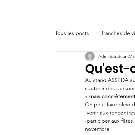
Accueil
Accueil
Qui somme
Tous les posts
Tranches de v
Administrateur
27 
Partenaires
Qu'est-c
Au stand ASSEDA au f
soutenir des personn
« 
mais concrètement,
On peut faire plein 
-venir aux rencontre
-participer aux fête
novembre