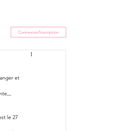
enir
Actualités
Plus
Connexion/Inscription
anger et 
nte,,,
st le 27 