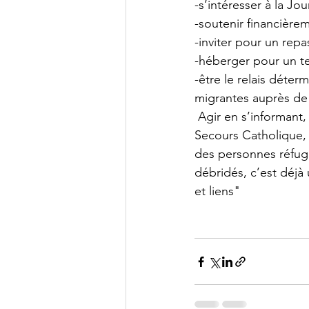
-s’intéresser à la J
-soutenir financièrem
-inviter pour un repa
-héberger pour un 
-être le relais déte
migrantes auprès de
 Agir en s’informant, en s’appuyant sur des outils clairs et actualisés, tels que ceux du 
Secours Catholique, 
des personnes réfugié
débridés, c’est déjà
et liens"