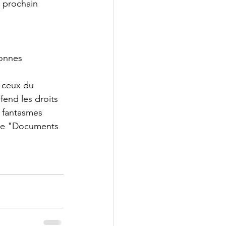
 prochain 
sonnes 
fend les droits 
t fantasmes 
age "Documents 