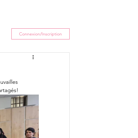
enir
Actualités
Plus
Connexion/Inscription
vailles 
artagés!