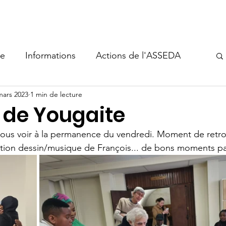
s-nous
Aide à l'hébergement
Événements
Nous sout
ie
Informations
Actions de l'ASSEDA
mars 2023
1 min de lecture
e de Yougaite
ous voir à la permanence du vendredi. Moment de retrou
ation dessin/musique de François... de bons moments p