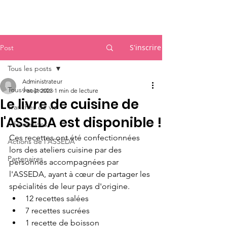
Accueil
S'inscrire
Post
Tous les posts
Administrateur
Tous les posts
9 août 2023
1 min de lecture
Le livre de cuisine de
Tranches de vie
l'ASSEDA est disponible !
Informations
Ces recettes ont été confectionnées 
Actions de l'ASSEDA
lors des ateliers cuisine par des 
Partenaires
personnes accompagnées par 
l'ASSEDA, ayant à cœur de partager les 
spécialités de leur pays d'origine. 
12 recettes salées
7 recettes sucrées
1 recette de boisson