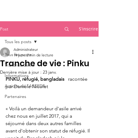
Accueil
S'inscrire
Post
Tous les posts
Administrateur
Tous les posts
19 janv.
2 min de lecture
Tranche de vie : Pinku
Tranches de vie
Dernière mise à jour :
23 janv.
Informations
PINKU, réfugié, bangladais 
  racontée 
Actions de l'ASSEDA
par Danièle Nicolet
Partenaires
« Voilà un demandeur d'asile arrivé 
chez nous en juillet 2017, qui a 
séjourné dans deux autres familles 
avant d'obtenir son statut de réfugié. Il 