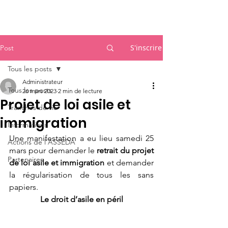
Accueil
S'inscrire
Post
Tous les posts
Administrateur
Tous les posts
26 mars 2023
2 min de lecture
Projet de loi asile et
Tranches de vie
immigration
Informations
Une manifestation a eu lieu samedi 25 
Actions de l'ASSEDA
mars pour demander le 
retrait du projet 
Partenaires
de loi asile et immigration
 et demander 
la régularisation de tous les sans 
papiers.
Le droit d’asile en péril