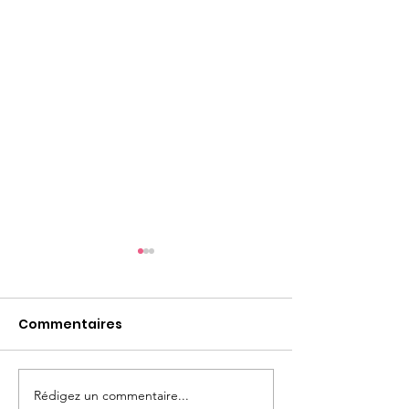
Commentaires
Les fêtes à ve
Rédigez un commentaire...
Recette du fameux