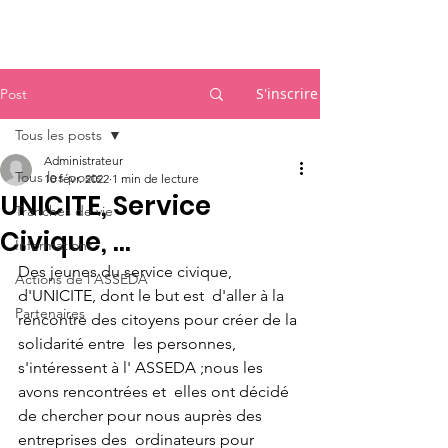
Accueil
S'inscrire
Post
Tous les posts
Administrateur
Tous les posts
10 févr. 2022
1 min de lecture
UNICITE, Service
Tranches de vie
Civique, ...
Informations
Des jeunes du service civique, 
Actions de l'ASSEDA
d'UNICITE, dont le but est  d'aller à la 
Partenaires
rencontre des citoyens pour créer de la 
solidarité entre  les personnes, 
s'intéressent à l' ASSEDA ;nous les 
avons rencontrées et  elles ont décidé 
de chercher pour nous auprès des 
entreprises des  ordinateurs pour 